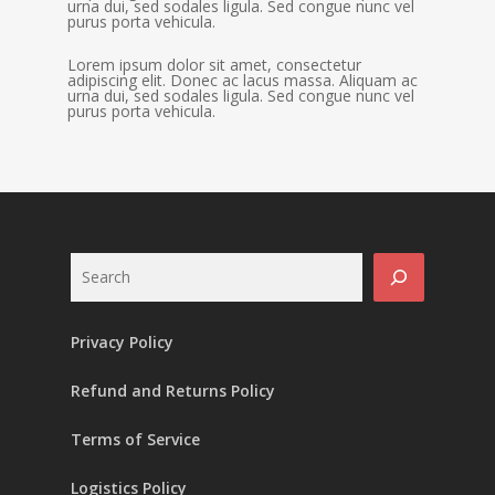
urna dui, sed sodales ligula. Sed congue nunc vel
purus porta vehicula.
Lorem ipsum dolor sit amet, consectetur
adipiscing elit. Donec ac lacus massa. Aliquam ac
urna dui, sed sodales ligula. Sed congue nunc vel
purus porta vehicula.
Search
Privacy Policy
Refund and Returns Policy
Terms of Service
Logistics Policy