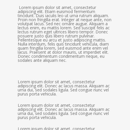
Lorem ipsum dolor sit amet, consectetur
adipiscing elit. Etiam euismod fermentum
tincidunt. Duis iaculis leo ut urna rutrum aliquam.
Proin non fringilla erat. Integer at neque ante, non
volutpat lacus. Sed nec ornare augue. Aliquam a
lectus enim, eu mattis lorem. Sed suscipit felis ac
lectus rutrum eget ultrices libero tempor. Donec
posuere justo quis libero rutrum pulvinar.
Pellentesque eu arcu et justo adipiscing mattis.
Nulla interdum, felis quis tincidunt vehicula, diam
quam fringilla lorem, sed euismod ante enim vel
lacus. Praesent at dolor mauris, ut imperdiet elit.
Donec condimentum condimentum neque, eu
sodales ante aliquam nec.
Lorem ipsum dolor sit amet, consectetur
adipiscing elit. Donec ac lacus massa. Aliquam ac
urna dui, sed sodales ligula. Sed congue nunc vel
purus porta vehicula.
Lorem ipsum dolor sit amet, consectetur
adipiscing elit. Donec ac lacus massa. Aliquam ac
urna dui, sed sodales ligula. Sed congue nunc vel
purus porta vehicula.
Lorem ipsum dolor sit amet, consectetur