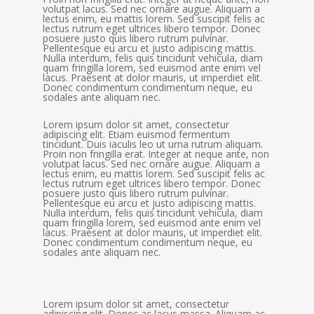
volutpat lacus. Sed nec ornare augue. Aliquam a
lectus enim, eu mattis lorem. Sed suscipit felis ac
lectus rutrum eget ultrices libero tempor. Donec
posuere justo quis libero rutrum pulvinar.
Pellentesque eu arcu et justo adipiscing mattis.
Nulla interdum, felis quis tincidunt vehicula, diam
quam fringilla lorem, sed euismod ante enim vel
lacus. Praesent at dolor mauris, ut imperdiet elit.
Donec condimentum condimentum neque, eu
sodales ante aliquam nec.
Lorem ipsum dolor sit amet, consectetur
adipiscing elit. Etiam euismod fermentum
tincidunt. Duis iaculis leo ut urna rutrum aliquam.
Proin non fringilla erat. Integer at neque ante, non
volutpat lacus. Sed nec ornare augue. Aliquam a
lectus enim, eu mattis lorem. Sed suscipit felis ac
lectus rutrum eget ultrices libero tempor. Donec
posuere justo quis libero rutrum pulvinar.
Pellentesque eu arcu et justo adipiscing mattis.
Nulla interdum, felis quis tincidunt vehicula, diam
quam fringilla lorem, sed euismod ante enim vel
lacus. Praesent at dolor mauris, ut imperdiet elit.
Donec condimentum condimentum neque, eu
sodales ante aliquam nec.
Lorem ipsum dolor sit amet, consectetur
adipiscing elit. Donec ac lacus massa. Aliquam ac