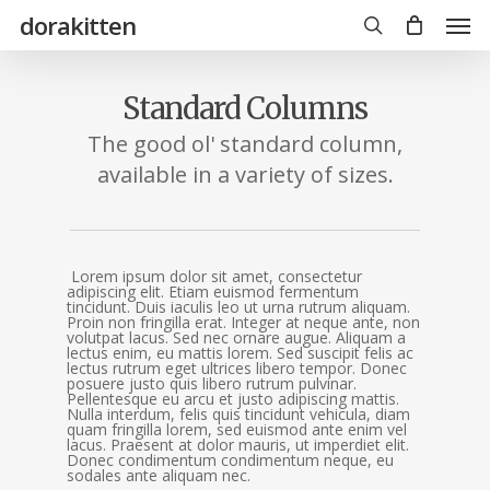
Skip
Men
dorakitten
to
main
search
content
Standard Columns
The good ol' standard column,
available in a variety of sizes.
Lorem ipsum dolor sit amet, consectetur
adipiscing elit. Etiam euismod fermentum
tincidunt. Duis iaculis leo ut urna rutrum aliquam.
Proin non fringilla erat. Integer at neque ante, non
volutpat lacus. Sed nec ornare augue. Aliquam a
lectus enim, eu mattis lorem. Sed suscipit felis ac
lectus rutrum eget ultrices libero tempor. Donec
posuere justo quis libero rutrum pulvinar.
Pellentesque eu arcu et justo adipiscing mattis.
Nulla interdum, felis quis tincidunt vehicula, diam
quam fringilla lorem, sed euismod ante enim vel
lacus. Praesent at dolor mauris, ut imperdiet elit.
Donec condimentum condimentum neque, eu
sodales ante aliquam nec.