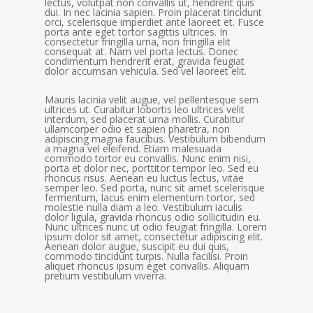
lectus, volutpat non convallis ut, hendrerit quis
dui. In nec lacinia sapien. Proin placerat tincidunt
orci, scelerisque imperdiet ante laoreet et. Fusce
porta ante eget tortor sagittis ultrices. In
consectetur fringilla urna, non fringilla elit
consequat at. Nam vel porta lectus. Donec
condimentum hendrerit erat, gravida feugiat
dolor accumsan vehicula. Sed vel laoreet elit.
Mauris lacinia velit augue, vel pellentesque sem
ultrices ut. Curabitur lobortis leo ultrices velit
interdum, sed placerat urna mollis. Curabitur
ullamcorper odio et sapien pharetra, non
adipiscing magna faucibus. Vestibulum bibendum
a magna vel eleifend. Etiam malesuada
commodo tortor eu convallis. Nunc enim nisi,
porta et dolor nec, porttitor tempor leo. Sed eu
rhoncus risus. Aenean eu luctus lectus, vitae
semper leo. Sed porta, nunc sit amet scelerisque
fermentum, lacus enim elementum tortor, sed
molestie nulla diam a leo. Vestibulum iaculis
dolor ligula, gravida rhoncus odio sollicitudin eu.
Nunc ultrices nunc ut odio feugiat fringilla. Lorem
ipsum dolor sit amet, consectetur adipiscing elit.
Aenean dolor augue, suscipit eu dui quis,
commodo tincidunt turpis. Nulla facilisi. Proin
aliquet rhoncus ipsum eget convallis. Aliquam
pretium vestibulum viverra.