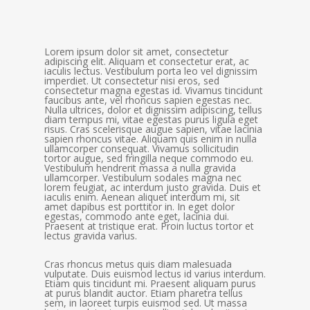
Lorem ipsum dolor sit amet, consectetur
adipiscing elit. Aliquam et consectetur erat, ac
iaculis lectus. Vestibulum porta leo vel dignissim
imperdiet. Ut consectetur nisi eros, sed
consectetur magna egestas id. Vivamus tincidunt
faucibus ante, vel rhoncus sapien egestas nec.
Nulla ultrices, dolor et dignissim adipiscing, tellus
diam tempus mi, vitae egestas purus ligula eget
risus. Cras scelerisque augue sapien, vitae lacinia
sapien rhoncus vitae. Aliquam quis enim in nulla
ullamcorper consequat. Vivamus sollicitudin
tortor augue, sed fringilla neque commodo eu.
Vestibulum hendrerit massa a nulla gravida
ullamcorper. Vestibulum sodales magna nec
lorem feugiat, ac interdum justo gravida. Duis et
iaculis enim. Aenean aliquet interdum mi, sit
amet dapibus est porttitor in. In eget dolor
egestas, commodo ante eget, lacinia dui.
Praesent at tristique erat. Proin luctus tortor et
lectus gravida varius.
Cras rhoncus metus quis diam malesuada
vulputate. Duis euismod lectus id varius interdum.
Etiam quis tincidunt mi. Praesent aliquam purus
at purus blandit auctor. Etiam pharetra tellus
sem, in laoreet turpis euismod sed. Ut massa