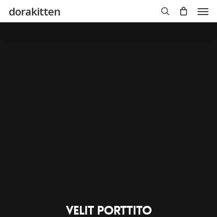
Skip
Men
dorakitten
to
main
search
content
Velit Porttito